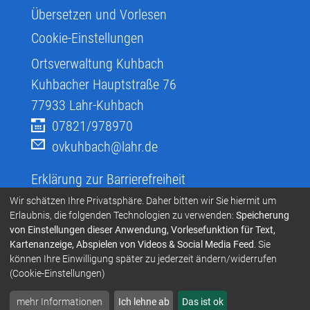
Übersetzen und Vorlesen
Cookie-Einstellungen
Ortsverwaltung Kuhbach
Kuhbacher Hauptstraße 76
77933
Lahr-Kuhbach
07821/978970
ovkuhbach@lahr.de
Erklärung zur Barrierefreiheit
Infos zur Barrierefreiheit
Wir schätzen Ihre Privatsphäre. Daher bitten wir Sie hiermit um
Erlaubnis, die folgenden Technologien zu verwenden:
Speicherung
Infos in Leichter Sprache
von Einstellungen dieser Anwendung, Vorlesefunktion für Text,
Kartenanzeige, Abspielen von Videos & Social Media Feed
. Sie
Infos zur Gebärdensprache
können Ihre Einwilligung später zu jederzeit ändern/widerrufen
Übersetzen und Vorlesen
(Cookie-Einstellungen)
mehr Informationen
Ich lehne ab
Das ist ok