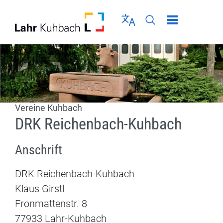
Direkt zur Navigation springen
Direkt zum Inhalt springen
Menü schließen
Sprache wählen
Seiten-Suche abschic
Vereine Kuhbach
DRK Reichenbach-Kuhbach
Anschrift
DRK Reichenbach-Kuhbach
Klaus Girstl
Fronmattenstr.
8
77933
Lahr-Kuhbach